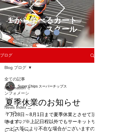
１から学べるカート
スクール
RACE F
ブログ
UN!
learn more
Blog ブログ
全ての記事
Super Chips スーパーチップス
Information イ
ンフォメーシ
ョン
夏季休業のお知らせ
News Index ニ
ュース
７月28日～8月1日まで夏季休業とさせて頂
Blog ブログ
きます。 ※上記日程以外でもサーキットサ
ービス等により不在な場合がございますの
レース・イベ