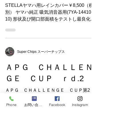
Super Chips スーパーチップス
Ｎｅｗ STELLAヤマハ
用レインカバー販売開始
STELLAヤマハ用レインカバー￥8,500（税
別） ヤマハ純正 吸気消音器用(7YA-14410-
10) 形状及び開口部面積をテストし最良化を
行いました。
Super Chips スーパーチップス
Phone
お問い合わせフォーム
Facebook
Instagram
ＡＰＧ ＣＨＡＬＬＥＮ
ＧＥ ＣＵＰ ｒｄ.2