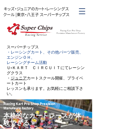
キッズ・ジュニアのカート・レーシングス
クール |東京・八王子 スーパーチップス
スーパーチップス​
・レーシングカート、その他パーツ販売、
エンジンＯＨ、
レーシングチーム活動
Ｕ-ＫＡＲＴ ＣＩＲＣＵＩＴにてレーシン
グクラス
・
ジュニア
カートスクール開催、プライベ
ートカート
レッスンも承ります。お気軽にご相談下さ
い。
Racing Kart Pro Shop Preaision
Manufaure factory
本格的なカートレースが体
験できる