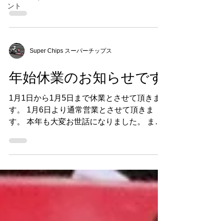
ント
で、ご来店の際にはお電話下さい。042-620-
5025
Super Chips スーパーチップス
年始休業のお知らせです
1月1日から1月5日まで休業とさせて頂きま
す。 1月6日より通常営業とさせて頂きま
す。 本年も大変お世話になりました。 ま
た、来年も宜しくお願い申し上げます。