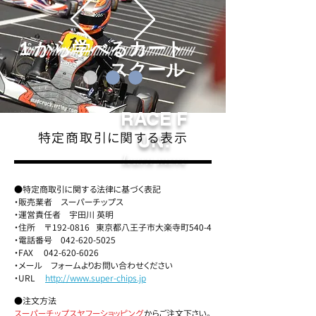
１から学べるカート
スクール
RACE F
特定商取引に関する表示
UN!
learn more
​●特定商取引に関する法律に基づく表記
・販売業者 スーパーチップス
・運営責任者 宇田川 英明
・住所 〒192-0816 東京都八王子市大楽寺町540-4
・電話番号
042-620-5025
・FAX
042-620-6026
・メール フォームよりお問い合わせください
・URL
http://www.super-chips.jp
●注文方法
スーパーチップスヤフーショッピング
からご注文下さい。