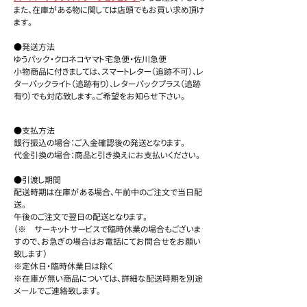
また、在庫がある物に関しては店頭でもお買い求め頂け
ます。
●発送方法
ゆうパック・クロネコヤマト宅急便・佐川急便
小物商品に付きましては、スマートレター（追跡不可）、レ
ターパックライト（追跡有り）、レターパックプラス（追跡
有り）でも対応致します。ご希望をお知らせ下さい。
●支払方法
銀行振込の場合：ご入金確認後の発送となります。
代金引換の場合：商品と引き換えにお支払いください。
●引渡し期間
配送時期は在庫がある場合、午前中のご注文で当日配
送。
午後のご注文で翌日の配送となります。
​（※ サーキットサービスで臨時休業の場合もございま
すので、お急ぎの場合はお電話にてお問合せをお願い
致します）
※定休日・臨時休業日は除く
※在庫が無い商品については、詳細な配送時期を別途
メールでご連絡致します。