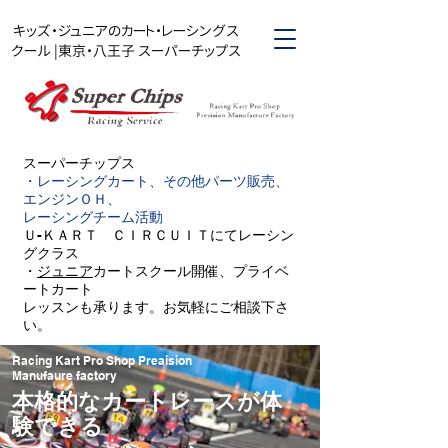
キッズ・ジュニアのカート・レーシングス
クール |東京・八王子 スーパーチップス
スーパーチップス​
・レーシングカート、その他パーツ販売、
エンジンＯＨ、
レーシングチーム活動
Ｕ-ＫＡＲＴ ＣＩＲＣＵＩＴにてレーシン
グクラス
・
ジュニア
カートスクール開催、プライベ
ートカート
レッスンも承ります。お気軽にご相談下さ
い。
Racing Kart Pro Shop Preaision
Manufaure factory
本格的なカートレースが体
験できる