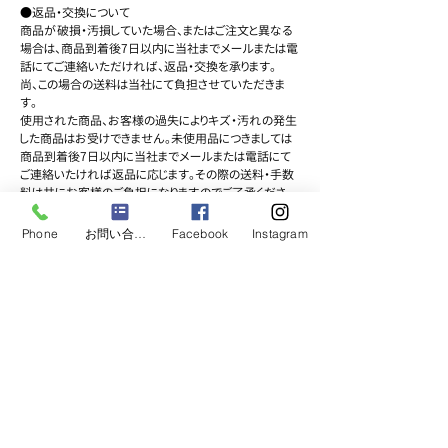
●返品・交換について
商品が破損・汚損していた場合、またはご注文と異なる
場合は、商品到着後7日以内に当社までメールまたは電
話にてご連絡いただければ、返品・交換を承ります。
尚、この場合の送料は当社にて負担させていただきま
す。
使用された商品、お客様の過失によりキズ・汚れの発生
した商品はお受けできません。未使用品につきましては
商品到着後7日以内に当社までメールまたは電話にて
ご連絡いたければ返品に応じます。その際の送料・手数
料は共にお客様のご負担になりますのでご了承くださ
い。
Phone
お問い合わせフォーム
Facebook
Instagram
Racing Kart Pro Shop Preaision Manufaure
factory
キッズカート、ジュニアレーシングカートスクールの
ご相談はスーパーチップス
>Home
≻企業情報
〒192-0816 東京都八王子市大楽寺町540-4