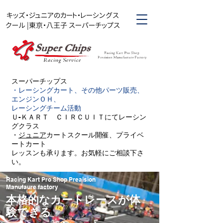
キッズ・ジュニアのカート・レーシングス
クール |東京・八王子 スーパーチップス
スーパーチップス​
・レーシングカート、その他パーツ販売、
エンジンＯＨ、
レーシングチーム活動
Ｕ-ＫＡＲＴ ＣＩＲＣＵＩＴにてレーシン
グクラス
・
ジュニア
カートスクール開催、プライベ
ートカート
レッスンも承ります。お気軽にご相談下さ
い。
Racing Kart Pro Shop Preaision
Manufaure factory
本格的なカートレースが体
験できる