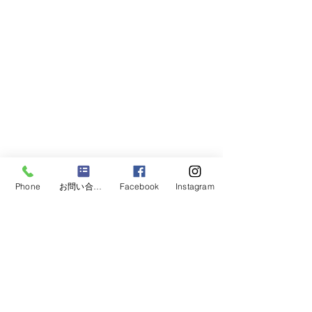
Phone
お問い合わせフォーム
Facebook
Instagram
Racing Kart Pro Shop Preaision Manufaure
factory
キッズカート、ジュニアレーシングカートスクールの
ご相談はスーパーチップス
>Home