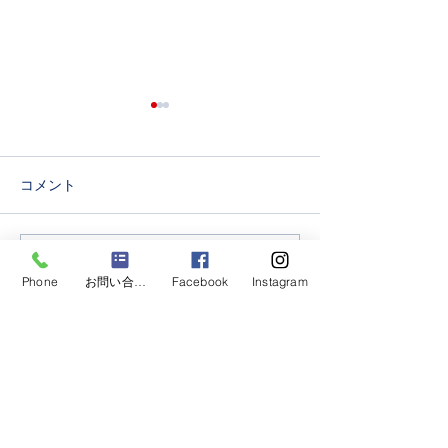
年始休業のお知らせです
年始休業のお知
1月1日から1月5日まで休業と
1月1日から1月4
させて頂きます。 1月6日よ
させて頂きます。 
コメント
り通常営業とさせて頂きま
り通常営業とさせ
す。 本年も大変お世話になり
す。 本年も大変お世話になり
ました。 また、来年も宜しく
ました。 また、
コメントを追加…
お願い申し上げます。
お願い申し上げま
Phone
お問い合わせフォーム
Facebook
Instagram
Racing Kart Pro Shop Preaision Manufaure
factory
キッズカート、ジュニアレーシングカートスクールの
ご相談はスーパーチップス
>Home