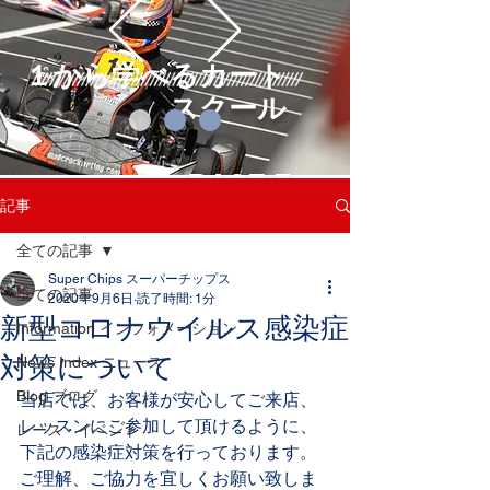
１から学べるカート
スクール
RACE F
記事
UN!
learn more
全ての記事
Super Chips スーパーチップス
全ての記事
2020年9月6日
読了時間: 1分
新型コロナウイルス感染症
Information インフォメーション
対策について
News Index ニュース
Blog ブログ
当店では、お客様が安心してご来店、
レッスンにご参加して頂けるように、
レース・イベント
下記の感染症対策を行っております。
ご理解、ご協力を宜しくお願い致しま