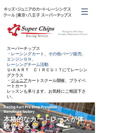
キッズ・ジュニアのカート・レーシングス
クール |東京・八王子 スーパーチップス
スーパーチップス​
・レーシングカート、その他パーツ販売、
エンジンＯＨ、
レーシングチーム活動
Ｕ-ＫＡＲＴ ＣＩＲＣＵＩＴにてレーシン
グクラス
・
ジュニア
カートスクール開催、プライベ
ートカート
レッスンも承ります。お気軽にご相談下さ
い。
Racing Kart Pro Shop Preaision
Manufaure factory
本格的なカートレースが体
験できる