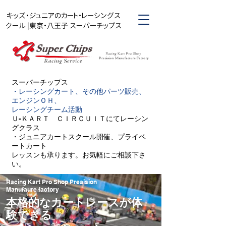
キッズ・ジュニアのカート・レーシングス
クール |東京・八王子 スーパーチップス
スーパーチップス​
・レーシングカート、その他パーツ販売、
エンジンＯＨ、
レーシングチーム活動
Ｕ-ＫＡＲＴ ＣＩＲＣＵＩＴにてレーシン
グクラス
・
ジュニア
カートスクール開催、プライベ
ートカート
レッスンも承ります。お気軽にご相談下さ
い。
Racing Kart Pro Shop Preaision
Manufaure factory
本格的なカートレースが体
験できる