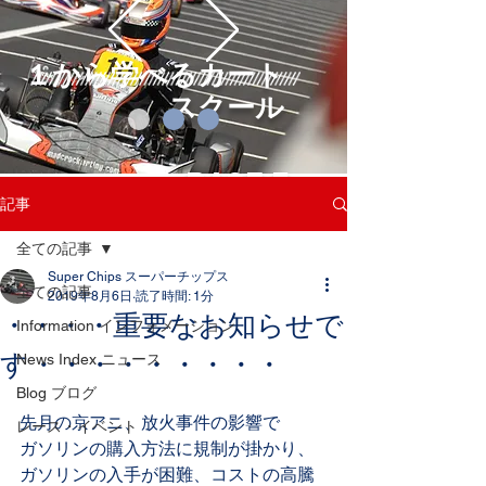
１から学べるカート
スクール
RACE F
記事
UN!
learn more
全ての記事
Super Chips スーパーチップス
全ての記事
2019年8月6日
読了時間: 1分
・・・・重要なお知らせで
Information インフォメーション
す・・・・・・・・・
News Index ニュース
Blog ブログ
先月の京アニ、放火事件の影響で
レース・イベント
ガソリンの購入方法に規制が掛かり、
ガソリンの入手が困難、コストの高騰