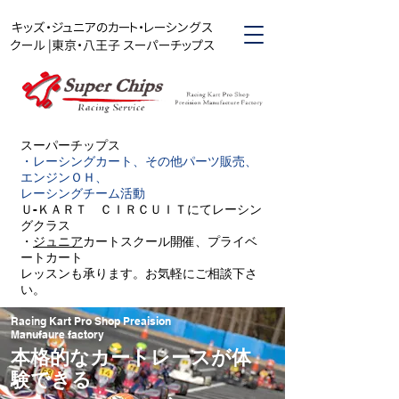
キッズ・ジュニアのカート・レーシングス
クール |東京・八王子 スーパーチップス
スーパーチップス​
・レーシングカート、その他パーツ販売、
エンジンＯＨ、
レーシングチーム活動
Ｕ-ＫＡＲＴ ＣＩＲＣＵＩＴにてレーシン
グクラス
・
ジュニア
カートスクール開催、プライベ
ートカート
レッスンも承ります。お気軽にご相談下さ
い。
Racing Kart Pro Shop Preaision
Manufaure factory
本格的なカートレースが体
験できる