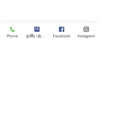
ご相談はスーパーチップス
>Home
≻企業情報
〒192-0816 東京都八王子市大楽寺町540-4
Phone
お問い合わせフォーム
Facebook
Instagram
TEL：042-620-5025
FAX：042-620-5026
​MAIL：
info@super-
chips.jp
>スケジュール
​>レーシングカートスクール
​>レーシングカートとは
>お問い合わせ
​>サイトマップ
​>メンテナンス・パーツ製作
>古物営業法に基づく表記
>特定商取引に関する表示