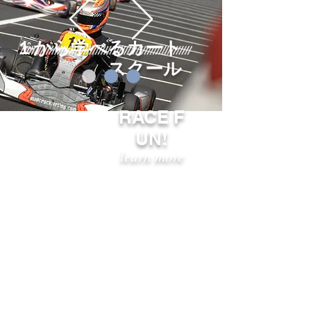
１から学べるカート
スクール
RACE F
UN!
learn more
Racing Kart Pro Shop Preaision Manufaure
factory
キッズカート、ジュニアレーシングカートスクールの