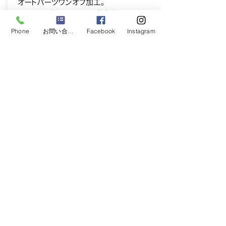
オートパーツワンオフ加工。
マシニングセンター、NC旋盤加工。
Super Chips
Phone
お問い合わせフォーム
Facebook
Instagram
Racing Service
ページを見る