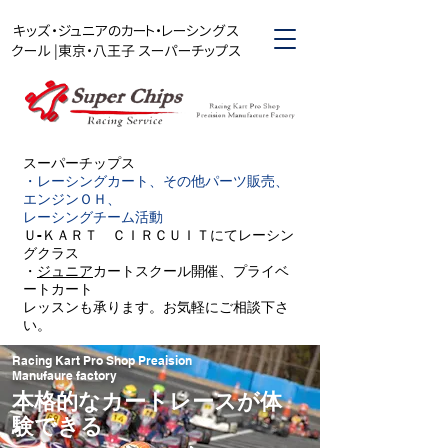
キッズ・ジュニアのカート・レーシングス
クール |東京・八王子 スーパーチップス
スーパーチップス​
・レーシングカート、その他パーツ販売、
エンジンＯＨ、
レーシングチーム活動
Ｕ-ＫＡＲＴ ＣＩＲＣＵＩＴにてレーシン
グクラス
・
ジュニア
カートスクール開催、プライベ
ートカート
レッスンも承ります。お気軽にご相談下さ
い。
Racing Kart Pro Shop Preaision
Manufaure factory
本格的なカートレースが体
験できる