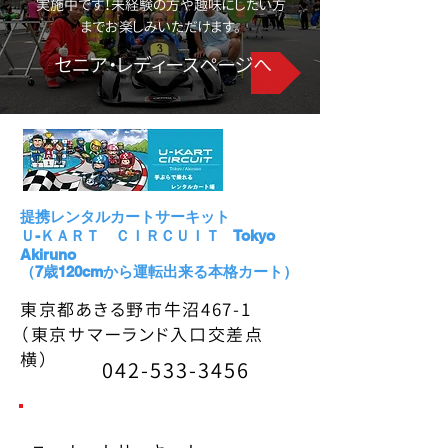
実施中です！未経験の方や趣味にしたい方
までお楽しみいただけます。
セニア・レディースページへ
提携レンタルカートサーキット
Ｕ-ＫＡＲＴ ＣＩＲＣＵＩＴ Tokyo
Akiruno
（7歳120cmから運転出来る本格カート）
東京都あきる野市牛沼467-1
​（東京サマーランド入口交差点
横）
042-533-3456