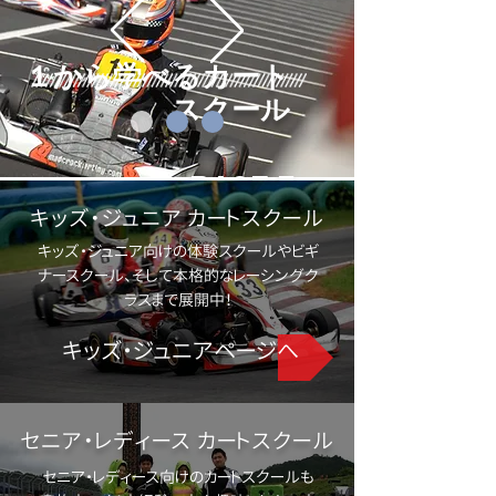
１から学べるカート
スクール
RACE F
キッズ・ジュニア カートスクール
UN!
learn more
キッズ・ジュニア向けの体験スクールやビギ
ナースクール、
そして本格的なレーシングク
ラスまで展開中！
キッズ・ジュニアページへ
セニア・レディース カートスクール
セニア・レディース向けのカートスクールも